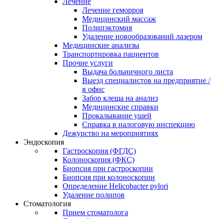
Лечение
Лечение геморроя
Медицинский массаж
Полипэктомия
Удаление новообразований лазером
Медицинские анализы
Транспортировка пациентов
Прочие услуги
Выдача больничного листа
Выезд специалистов на предприятие /
в офис
Забор клеща на анализ
Медицинские справки
Прокалывание ушей
Справка в налоговую инспекцию
Дежурство на мероприятиях
Эндоскопия
Гастроскопия (ФГДС)
Колоноскопия (ФКС)
Биопсия при гастроскопии
Биопсия при колоноскопии
Определение Helicobacter pylori
Удаление полипов
Стоматология
Прием стоматолога