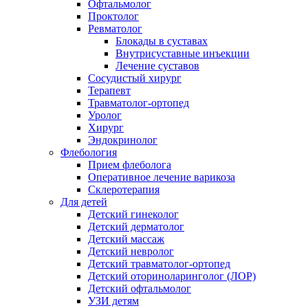
Офтальмолог
Проктолог
Ревматолог
Блокады в суставах
Внутрисуставные инъекции
Лечение суставов
Сосудистый хирург
Терапевт
Травматолог-ортопед
Уролог
Хирург
Эндокринолог
Флебология
Прием флеболога
Оперативное лечение варикоза
Склеротерапия
Для детей
Детский гинеколог
Детский дерматолог
Детский массаж
Детский невролог
Детский травматолог-ортопед
Детский оториноларинголог (ЛОР)
Детский офтальмолог
УЗИ детям