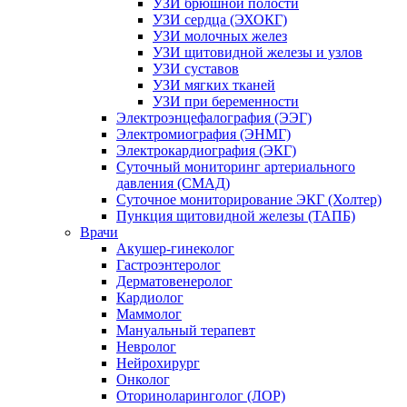
УЗИ брюшной полости
УЗИ сердца (ЭХОКГ)
УЗИ молочных желез
УЗИ щитовидной железы и узлов
УЗИ суставов
УЗИ мягких тканей
УЗИ при беременности
Электроэнцефалография (ЭЭГ)
Электромиография (ЭНМГ)
Электрокардиография (ЭКГ)
Суточный мониторинг артериального
давления (СМАД)
Суточное мониторирование ЭКГ (Холтер)
Пункция щитовидной железы (ТАПБ)
Врачи
Акушер-гинеколог
Гастроэнтеролог
Дерматовенеролог
Кардиолог
Маммолог
Мануальный терапевт
Невролог
Нейрохирург
Онколог
Оториноларинголог (ЛОР)