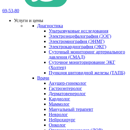
69-53-80
Услуги и цены
Диагностика
Ультразвуковые исследования
Электроэнцефалография (ЭЭГ)
Электромиография (ЭНМГ)
Электрокардиография (ЭКГ)
Суточный мониторинг артериального
давления (СМАД)
Суточное мониторирование ЭКГ
(Холтер)
Пункция щитовидной железы (ТАПБ)
Врачи
Акушер-гинеколог
Гастроэнтеролог
Дерматовенеролог
Кардиолог
Маммолог
Мануальный терапевт
Невролог
Нейрохирург
Онколог