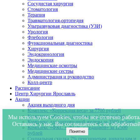
Сосудистая хирургия
Стоматология
Терапия
Травматология-ортопедия
Ультразвуковая диагностика (УЗИ)
Урология
Флебология
Функциональная диагностика
Хирургия
Эндокринология
Эндоскопия
Медицинские осмотры
Медицинские сестры
Администрация и руководство
Колл-центр
Расписание
Центр Хирургии Ярославль
Акции
Акция выходного дня
Комплекс «Коррекция веса» за 7700 рублей
Комплекс «Женское здоровье» за 5200 рублей
Мы используем Cookies, чтобы все отлично работа
Комплекс для щитовидной железы за 3500 рублей
Оставаясь у нас, Вы соглашаетесь с их обработкой
Комплекс «ФКС + ФГДС с седацией» за 11500
Понятно
рублей
Социальная скидка 7% пенсионерам, инвалидам и