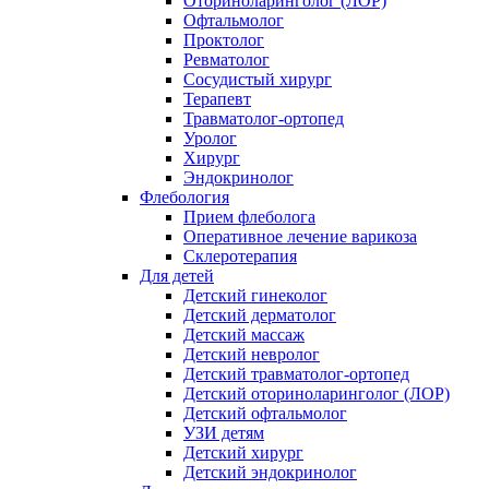
Оториноларинголог (ЛОР)
Офтальмолог
Проктолог
Ревматолог
Сосудистый хирург
Терапевт
Травматолог-ортопед
Уролог
Хирург
Эндокринолог
Флебология
Прием флеболога
Оперативное лечение варикоза
Склеротерапия
Для детей
Детский гинеколог
Детский дерматолог
Детский массаж
Детский невролог
Детский травматолог-ортопед
Детский оториноларинголог (ЛОР)
Детский офтальмолог
УЗИ детям
Детский хирург
Детский эндокринолог