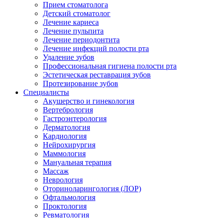
Прием стоматолога
Детский стоматолог
Лечение кариеса
Лечение пульпита
Лечение периодонтита
Лечение инфекций полости рта
Удаление зубов
Профессиональная гигиена полости рта
Эстетическая реставрация зубов
Протезирование зубов
Специалисты
Акушерство и гинекология
Вертебрология
Гастроэнтерология
Дерматология
Кардиология
Нейрохирургия
Маммология
Мануальная терапия
Массаж
Неврология
Оториноларингология (ЛОР)
Офтальмология
Проктология
Ревматология