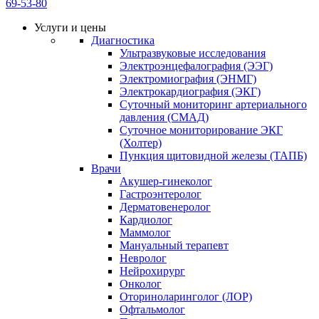
69-53-80
Услуги и цены
Диагностика
Ультразвуковые исследования
Электроэнцефалография (ЭЭГ)
Электромиография (ЭНМГ)
Электрокардиография (ЭКГ)
Суточный мониторинг артериального
давления (СМАД)
Суточное мониторирование ЭКГ
(Холтер)
Пункция щитовидной железы (ТАПБ)
Врачи
Акушер-гинеколог
Гастроэнтеролог
Дерматовенеролог
Кардиолог
Маммолог
Мануальный терапевт
Невролог
Нейрохирург
Онколог
Оториноларинголог (ЛОР)
Офтальмолог