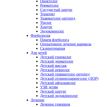
Проктолог
Ревматолог
Сосудистый хирург
Терапевт
Травматолог-ортопед
Уролог
Хирург
Эндокринолог
Флебология
Прием флеболога
Оперативное лечение варикоза
Склеротерапия
Для детей
Детский гинеколог
Детский дерматолог
Детский массаж
Детский невролог
Детский травматолог-ортопед
Детский оториноларинголог (ЛОР)
Детский офтальмолог
УЗИ детям
Детский хирург
Детский эндокринолог
Лечение
Лечение геморроя