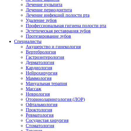
Лечение пульпита
Лечение периодонтита
Лечение инфекций полости рта
Удаление зубов
Профессиональная гигиена полости рта
Эстетическая реставрация зубов
Протезирование зубов
Специалисты
Акушерство и гинекология
Вертебрология
Гастроэнтерология
Дерматология
Кардиология
Нейрохирургия
Маммология
Мануальная терапия
Массаж
Неврология
Оториноларингология (ЛОР)
Офтальмология
Проктология
Ревматология
Сосудистая хирургия
Стоматология
Терапия