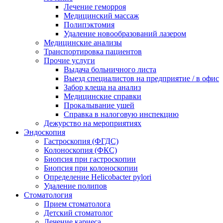
Лечение геморроя
Медицинский массаж
Полипэктомия
Удаление новообразований лазером
Медицинские анализы
Транспортировка пациентов
Прочие услуги
Выдача больничного листа
Выезд специалистов на предприятие / в офис
Забор клеща на анализ
Медицинские справки
Прокалывание ушей
Справка в налоговую инспекцию
Дежурство на мероприятиях
Эндоскопия
Гастроскопия (ФГДС)
Колоноскопия (ФКС)
Биопсия при гастроскопии
Биопсия при колоноскопии
Определение Helicobacter pylori
Удаление полипов
Стоматология
Прием стоматолога
Детский стоматолог
Лечение кариеса