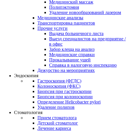
Медицинский массаж
Полипэктомия
Удаление новообразований лазером
Медицинские анализы
Транспортировка пациентов
Прочие услуги
Выдача больничного листа
Выезд специалистов на предприятие /
в офис
Забор клеща на анализ
Медицинские справки
Прокалывание ушей
Справка в налоговую инспекцию
Дежурство на мероприятиях
Эндоскопия
Гастроскопия (ФГДС)
Колоноскопия (ФКС)
Биопсия при гастроскопии
Биопсия при колоноскопии
Определение Helicobacter pylori
Удаление полипов
Стоматология
Прием стоматолога
Детский стоматолог
Лечение кариеса