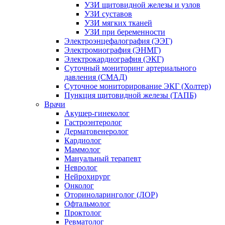
УЗИ щитовидной железы и узлов
УЗИ суставов
УЗИ мягких тканей
УЗИ при беременности
Электроэнцефалография (ЭЭГ)
Электромиография (ЭНМГ)
Электрокардиография (ЭКГ)
Суточный мониторинг артериального
давления (СМАД)
Суточное мониторирование ЭКГ (Холтер)
Пункция щитовидной железы (ТАПБ)
Врачи
Акушер-гинеколог
Гастроэнтеролог
Дерматовенеролог
Кардиолог
Маммолог
Мануальный терапевт
Невролог
Нейрохирург
Онколог
Оториноларинголог (ЛОР)
Офтальмолог
Проктолог
Ревматолог