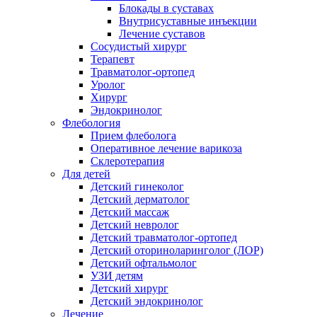
Блокады в суставах
Внутрисуставные инъекции
Лечение суставов
Сосудистый хирург
Терапевт
Травматолог-ортопед
Уролог
Хирург
Эндокринолог
Флебология
Прием флеболога
Оперативное лечение варикоза
Склеротерапия
Для детей
Детский гинеколог
Детский дерматолог
Детский массаж
Детский невролог
Детский травматолог-ортопед
Детский оториноларинголог (ЛОР)
Детский офтальмолог
УЗИ детям
Детский хирург
Детский эндокринолог
Лечение