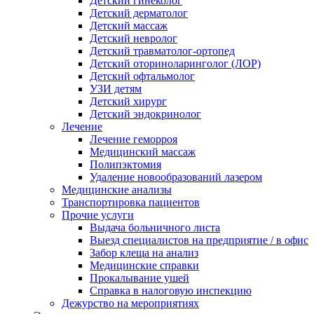
Детский гинеколог
Детский дерматолог
Детский массаж
Детский невролог
Детский травматолог-ортопед
Детский оториноларинголог (ЛОР)
Детский офтальмолог
УЗИ детям
Детский хирург
Детский эндокринолог
Лечение
Лечение геморроя
Медицинский массаж
Полипэктомия
Удаление новообразований лазером
Медицинские анализы
Транспортировка пациентов
Прочие услуги
Выдача больничного листа
Выезд специалистов на предприятие / в офис
Забор клеща на анализ
Медицинские справки
Прокалывание ушей
Справка в налоговую инспекцию
Дежурство на мероприятиях