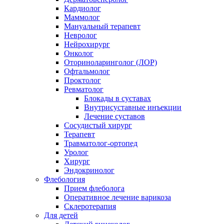
Кардиолог
Маммолог
Мануальный терапевт
Невролог
Нейрохирург
Онколог
Оториноларинголог (ЛОР)
Офтальмолог
Проктолог
Ревматолог
Блокады в суставах
Внутрисуставные инъекции
Лечение суставов
Сосудистый хирург
Терапевт
Травматолог-ортопед
Уролог
Хирург
Эндокринолог
Флебология
Прием флеболога
Оперативное лечение варикоза
Склеротерапия
Для детей