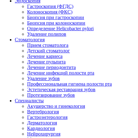
Эндоскопия
Гастроскопия (ФГДС)
Колоноскопия (ФКС)
Биопсия при гастроскопии
Биопсия при колоноскопии
Определение Helicobacter pylori
Удаление полипов
Стоматология
Прием стоматолога
Детский стоматолог
Лечение кариеса
Лечение пульпита
Лечение периодонтита
Лечение инфекций полости рта
Удаление зубов
Профессиональная гигиена полости рта
Эстетическая реставрация зубов
Протезирование зубов
Специалисты
Акушерство и гинекология
Вертебрология
Гастроэнтерология
Дерматология
Кардиология
Нейрохирургия