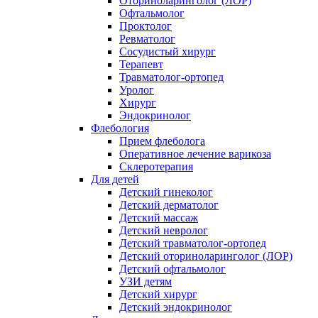
Оториноларинголог (ЛОР)
Офтальмолог
Проктолог
Ревматолог
Сосудистый хирург
Терапевт
Травматолог-ортопед
Уролог
Хирург
Эндокринолог
Флебология
Прием флеболога
Оперативное лечение варикоза
Склеротерапия
Для детей
Детский гинеколог
Детский дерматолог
Детский массаж
Детский невролог
Детский травматолог-ортопед
Детский оториноларинголог (ЛОР)
Детский офтальмолог
УЗИ детям
Детский хирург
Детский эндокринолог