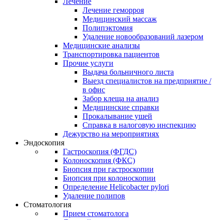
Лечение
Лечение геморроя
Медицинский массаж
Полипэктомия
Удаление новообразований лазером
Медицинские анализы
Транспортировка пациентов
Прочие услуги
Выдача больничного листа
Выезд специалистов на предприятие /
в офис
Забор клеща на анализ
Медицинские справки
Прокалывание ушей
Справка в налоговую инспекцию
Дежурство на мероприятиях
Эндоскопия
Гастроскопия (ФГДС)
Колоноскопия (ФКС)
Биопсия при гастроскопии
Биопсия при колоноскопии
Определение Helicobacter pylori
Удаление полипов
Стоматология
Прием стоматолога