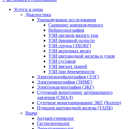
Услуги и цены
Диагностика
Ультразвуковые исследования
Скрининг новорожденного
Нейросонография
УЗИ органов малого таза
УЗИ брюшной полости
УЗИ сердца (ЭХОКГ)
УЗИ молочных желез
УЗИ щитовидной железы и узлов
УЗИ суставов
УЗИ мягких тканей
УЗИ при беременности
Электроэнцефалография (ЭЭГ)
Электромиография (ЭНМГ)
Электрокардиография (ЭКГ)
Суточный мониторинг артериального
давления (СМАД)
Суточное мониторирование ЭКГ (Холтер)
Пункция щитовидной железы (ТАПБ)
Врачи
Акушер-гинеколог
Гастроэнтеролог
Дерматовенеролог