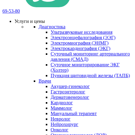
69-53-80
Услуги и цены
Диагностика
Ультразвуковые исследования
Электроэнцефалография (ЭЭГ)
Электромиография (ЭНМГ)
Электрокардиография (ЭКГ)
Суточный мониторинг артериального
давления (СМАД)
Суточное мониторирование ЭКГ
(Холтер)
Пункция щитовидной железы (ТАПБ)
Врачи
Акушер-гинеколог
Гастроэнтеролог
Дерматовенеролог
Кардиолог
Маммолог
Мануальный терапевт
Невролог
Нейрохирург
Онколог